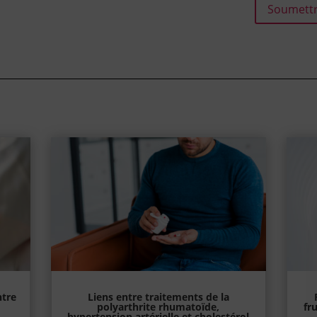
Soumettr
ntre
Liens entre traitements de la
polyarthrite rhumatoïde,
fr
hypertension artérielle et cholestérol