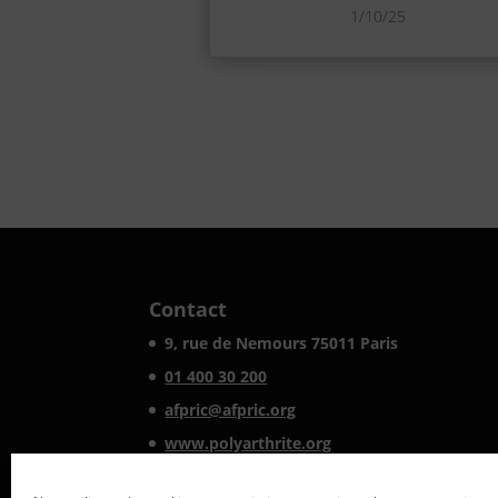
1/10/25
Contact
9, rue de Nemours 75011 Paris
01 400 30 200
afpric@afpric.org
www.polyarthrite.org