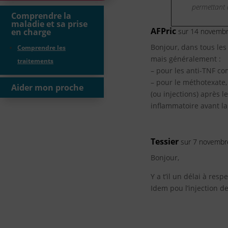
permettant d
Comprendre la
maladie et sa prise
AFPric
en charge
sur 14 novembr
Bonjour, dans tous le
Comprendre les
mais généralement :
traitements
– pour les anti-TNF co
– pour le méthotexate
Aider mon proche
(ou injections) après l
inflammatoire avant la
Tessier
sur 7 novembr
Bonjour,
Y a t’il un délai à res
Idem pou l’injection d