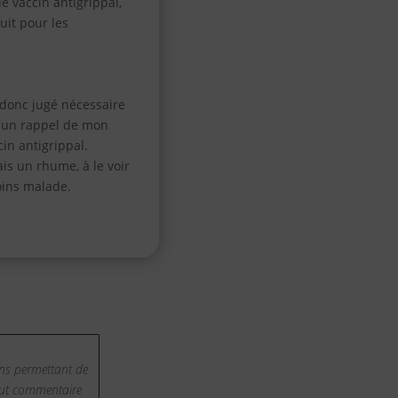
e vaccin antigrippal,
uit pour les
a donc jugé nécessaire
 un rappel de mon
cin antigrippal.
vais un rhume, à le voir
oins malade.
ns permettant de
Tout commentaire