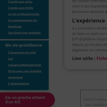
les risques infectieu
L’accès aux soins
celui-ci est disponibl
L’accès aux droits
personnes atteintes d
La vie professionnelle
L’expérience 
La compensation du
handicap
Il y a plusieurs année
Les droits des malades
de faire un point sur 
DTP (Diphtérie-Tétanos
Depuis, je n’ai plus at
Ma vie quotidienne
dégénérer en infecti
L’assurance de prêt
Lien utile :
Fiche
Les
voyages/déplacements
Vivre avec une maladie
chronique
L’alimentation
J’ai un proche atteint
Dans le contenu
d’un RIC
vous identifier