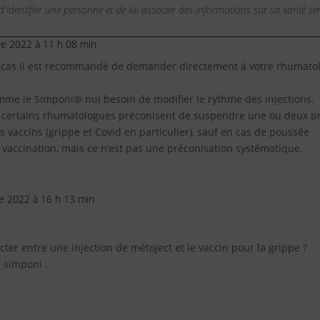
'identifier une personne et de lui associer des informations sur sa santé s
e 2022 à 11 h 08 min
s cas il est recommandé de demander directement à votre rhumato
mme le Simponi® nul besoin de modifier le rythme des injections.
, certains rhumatologues préconisent de suspendre une ou deux pr
es vaccins (grippe et Covid en particulier), sauf en cas de poussée
 vaccination, mais ce n’est pas une préconisation systématique.
e 2022 à 16 h 13 min
pecter entre une injection de métoject et le vaccin pour la grippe ?
e simponi .