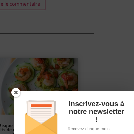
e le commentaire
Inscrivez-vous à
notre newsletter
!
Risque lié à la consommation de
Recevez chaque mois
uits de mer quand on est traité par
immunomodulateur