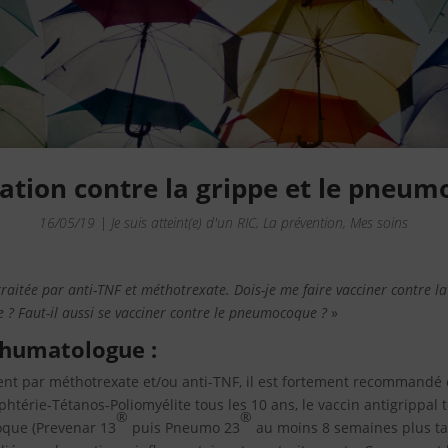
ation contre la grippe et le pneu
16/05/19
|
Je suis atteint(e) d'un RIC
,
La prévention
,
Mes soins
 traitée par anti-TNF et méthotrexate. Dois-je me faire vacciner contre la
ire ? Faut-il aussi se vacciner contre le pneumocoque ?
»
humatologue :
ment par méthotrexate et/ou anti-TNF, il est fortement recommandé d
iphtérie-Tétanos-Poliomyélite tous les 10 ans, le vaccin antigrippal t
®
®
que (Prevenar 13
puis Pneumo 23
au moins 8 semaines plus tar