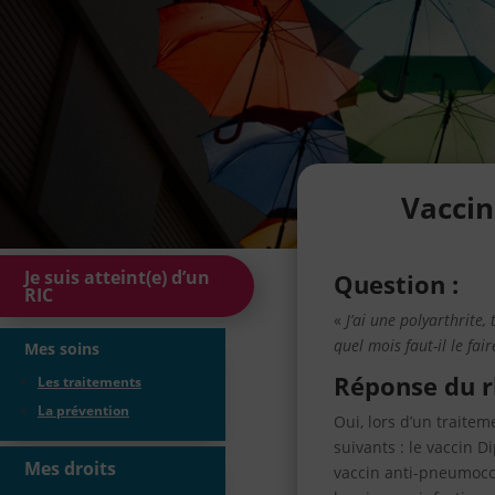
Vaccin
Je suis atteint(e) d’un
Question :
RIC
«
J’ai une polyarthrite,
quel mois faut-il le fa
Mes soins
Réponse du r
Les traitements
La prévention
Oui, lors d’un traite
suivants : le vaccin D
Mes droits
vaccin anti-pneumoco