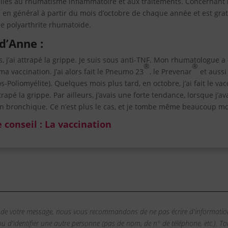
x liés au rhumatisme inflammatoire et aux traitements. Concernant l
e en général à partir du mois d’octobre de chaque année et est grat
e polyarthrite rhumatoïde.
d’Anne :
s, j’ai attrapé la grippe. Je suis sous anti-TNF. Mon rhumatologue 
®
®
ma vaccination. J’ai alors fait le Pneumo 23
, le Prevenar
et aussi
-Poliomyélite). Quelques mois plus tard, en octobre, j’ai fait le vac
trapé la grippe. Par ailleurs, j’avais une forte tendance, lorsque j’a
on bronchique. Ce n’est plus le cas, et je tombe même beaucoup m
 conseil : La vaccination
 de votre message, nous vous recommandons de ne pas écrire d'informatio
 ou d'identifier une autre personne (pas de nom, de n° de téléphone, etc.). 