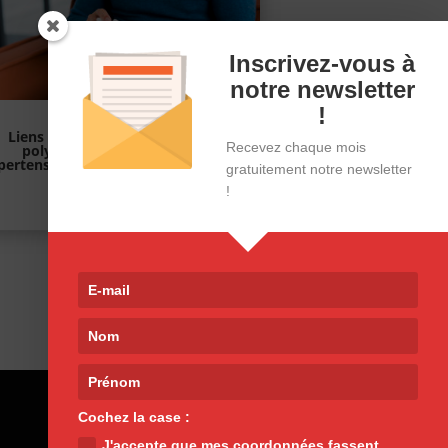
Inscrivez-vous à
notre newsletter
!
Liens entre traitements de la
Recevez chaque mois
polyarthrite rhumatoïde,
ertension artérielle et cholestérol
gratuitement notre newsletter
!
24/06/25
Cochez la case :
J'accepte que mes coordonnées fassent