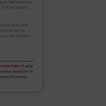
iques débutant avant
, 50 % des patients
hrites ou d’autres
volution vers la
quipes de pédiatrie,
ce Entr’Aide
! Si vous
montant annuel de 10
stante de service