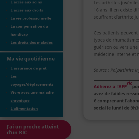
L’accès aux soins
Les arthrites juvéni
16 ans. Il en existe d
L’accès aux droits
souffrant d’arthrite j
La vie professionnelle
La compensation du
Ces patients peuvent 
handicap
types de rhumatismes 
Les droits des malades
guérison ou vers une 
médecine interne et 
Ma vie quotidienne
L’assurance de prêt
Source : PolyArthrite in
Les
ric
voyages/déplacements
Adhérez à l’AFP
po
Vivre avec une maladie
avez de faibles ress
€ comprenant l’abon
chronique
social le lundi de 9h
L’alimentation
J’ai un proche atteint
d’un RIC