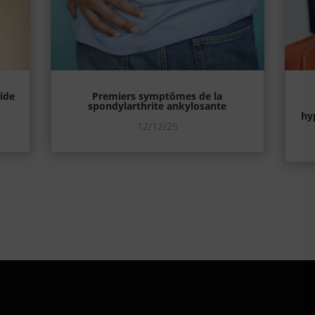
oïde
Premiers symptômes de la
spondylarthrite ankylosante
hyp
12/12/25