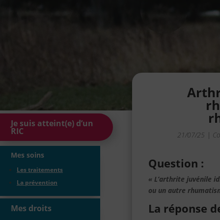
Arthr
rh
r
Je suis atteint(e) d’un
RIC
21/07/25
|
Co
Mes soins
Question :
Les traitements
« L’arthrite juvénile 
La prévention
ou un autre rhumatism
La réponse d
Mes droits