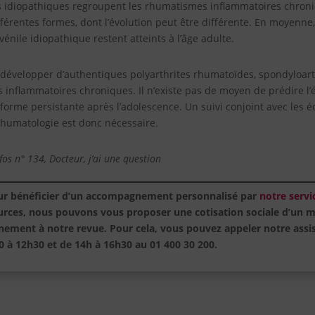
les idiopathiques regroupent les rhumatismes inflammatoires chron
ifférentes formes, dont l’évolution peut être différente. En moyenne
uvénile idiopathique restent atteints à l’âge adulte.
développer d’authentiques polyarthrites rhumatoïdes, spondyloart
inflammatoires chroniques. Il n’existe pas de moyen de prédire l’é
forme persistante après l’adolescence. Un suivi conjoint avec les é
rhumatologie est donc nécessaire.
fos n° 134, Docteur, j’ai une question
ur bénéficier d’un accompagnement personnalisé par
notre servi
ources, nous pouvons vous proposer une cotisation sociale d’un 
nement à notre revue.
Pour cela, vous pouvez appeler notre assi
30 à 12h30 et de 14h à 16h30 au 01 400 30 200.