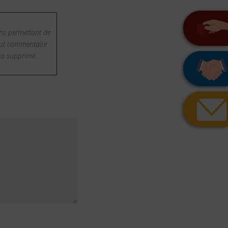
ns permettant de
Tout commentaire
era supprimé.