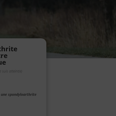
thrite
tre
ue
Je suis atteint(e)
, une spondyloarthrite