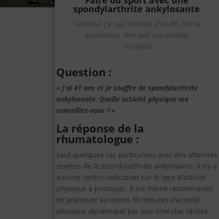
Faire du sport avec une
spondylarthrite ankylosante
19/08/24
|
Je suis atteint(e) d'un RIC
,
Ma vie
quotidienne
,
Vivre avec une maladie
chronique
Question :
« J’ai 41 ans et je souffre de spondylarthrite
ankylosante. Quelle activité physique me
conseillez-vous ? »
La réponse de la
rhumatologue :
Sauf quelques cas particuliers avec des atteintes
sévères de la spondylarthrite ankylosante, il n’y a
aucune contre-indication sur le type d’activité
physique à pratiquer. Il est même recommandé
de pratiquer au moins 30 minutes d’activité
physique dynamique par jour (marche, tâches