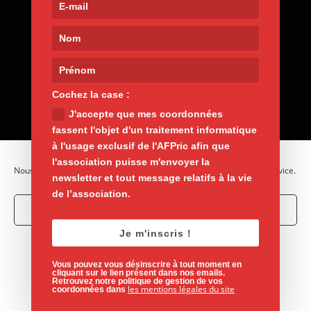
Contact
9, rue de Nemours 75011 Paris
01 400 30 200
afpric@afpric.org
www.polyarthrite.org
Cochez la case :
J'accepte que mes coordonnées
fassent l'objet d'un traitement informatique
à l'usage exclusif de l'AFPric afin que
l'association puisse m'envoyer la
Nous utilisons des cookies pour optimiser notre site web et notre service.
newsletter et tout message relatifs à la vie
de l’association.
Accepter les cookies
Je m'inscris !
Mentions légales
Vie privée
Refuser
Politique de cookies
Vous pouvez vous désinscrire à tout moment en
Voir les préférences
cliquant sur le lien présent dans nos emails.
Retrouvez notre politique de gestion de vos
Un site de l'
Association Française des Polyarthritiques
les mentions légales du site
coordonnées dans
et des rhumatismes inflammatoires chroniques
Politique de cookies
Mentions légales