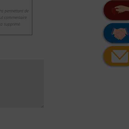
ns permettant de
Tout commentaire
era supprimé.