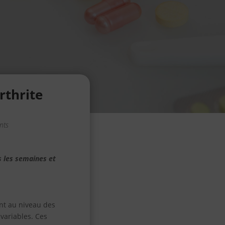
rthrite
nts
s les semaines et
nt au niveau des
 variables. Ces