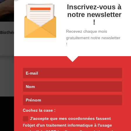
Inscrivez-vous à
notre newsletter
!
Recevez chaque mois
Biothérapies et intolérances ou
allergies
gratuitement notre newsletter
!
30/04/26
Cochez la case :
J'accepte que mes coordonnées fassent
l'objet d'un traitement informatique à l'usage