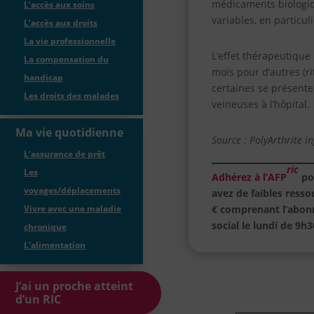
médicaments biologiqu
L’accès aux soins
variables, en particul
L’accès aux droits
La vie professionnelle
L’effet thérapeutique
La compensation du
mois pour d’autres (
handicap
certaines se présente
Les droits des malades
veineuses à l’hôpital.
Ma vie quotidienne
Source : PolyArthrite in
L’assurance de prêt
ric
Les
Adhérez à l’AFP
po
voyages/déplacements
avez de faibles ress
€ comprenant l’abon
Vivre avec une maladie
social le lundi de 9h
chronique
L’alimentation
J’ai un proche atteint
d’un RIC