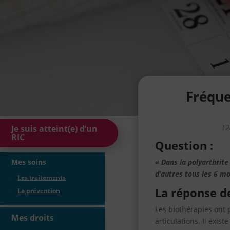
Fréque
12
Je suis atteint(e) d’un
RIC
Question :
« Dans la polyarthrit
Mes soins
d’autres tous les 6 mo
Les traitements
La réponse d
La prévention
Les biothérapies ont 
Mes droits
articulations. Il exis