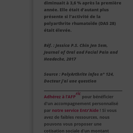
diminuait à 3,6 % après la première
année. Elle était d’autant plus
présente si l’activité de la
polyarthrite rhumatoïde (DAS 28)
était élevée.
Réf. : Jessica P.S. Chin Jen Sem,
Journal of Oral and Facial Pain and
Headache, 2017
Source : PolyArthrite infos n° 124,
Docteur j’ai une question
ric
Adhérez à l’AFP
pour bénéficier
d’un accompagnement personnalisé
par
notre service Entr’Aide
! Si vous
avez de faibles ressources, nous
pouvons vous proposer une
cotisation sociale d’un montant