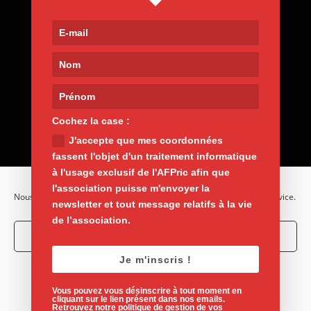
Contact
9, rue de Nemours 75011 Paris
01 400 30 200
afpric@afpric.org
www.polyarthrite.org
Cochez la case :
J'accepte que mes coordonnées
fassent l'objet d'un traitement informatique
à l'usage exclusif de l'AFPric afin que
l'association puisse m'envoyer la
Nous utilisons des cookies pour optimiser notre site web et notre service.
newsletter et tout message relatifs à la vie
de l’association.
Accepter les cookies
Je m'inscris !
Mentions légales
Vie privée
Refuser
Politique de cookies
Vous pouvez vous désinscrire à tout moment en
Voir les préférences
cliquant sur le lien présent dans nos emails.
Retrouvez notre politique de gestion de vos