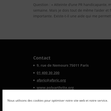
Question : « Atteinte d’une PR handicapante, 
semaine. Mais je dois tout de même l’aider et
importante. Existe-t-il une aide qui me permettr
Contact
9, rue de Nemours 75011 Paris
01 400 30 200
afpric@afpric.org
www.polyarthrite.org
Nous utilisons des cookies pour optimiser notre site web et notre service.
Mentions légales
Vie privée
Politique d