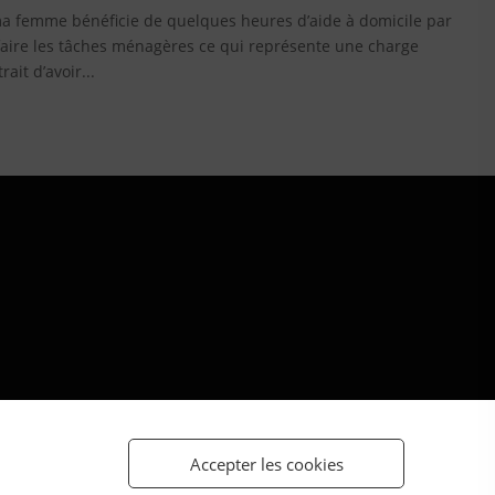
ma femme bénéficie de quelques heures d’aide à domicile par
 faire les tâches ménagères ce qui représente une charge
ait d’avoir...
Accepter les cookies
e cookies