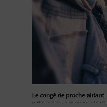
Le congé de proche aidant
par
AFPric
|
Oct 28, 2021
|
J'ai un proche atteint d'un RIC
,
la vie 