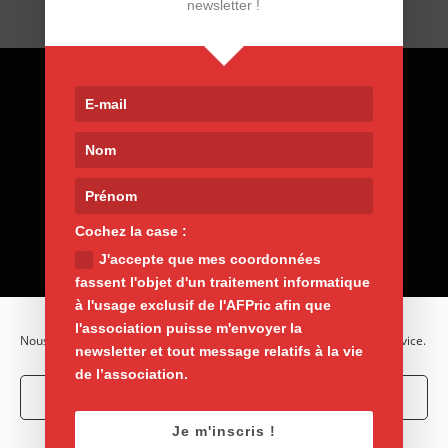
newsletter !
Contact
9, rue de Nemours 75011 Paris
01 400 30 200
afpric@afpric.org
www.polyarthrite.org
Cochez la case :
J'accepte que mes coordonnées
fassent l'objet d'un traitement informatique
à l'usage exclusif de l'AFPric afin que
l'association puisse m'envoyer la
Nous utilisons des cookies pour optimiser notre site web et notre service.
newsletter et tout message relatifs à la vie
de l’association.
Accepter les cookies
Mentions légales
Vie privée
Je m'inscris !
Refuser