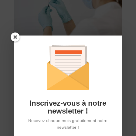
Zoom sur la mésothérapie
par
AFPric
|
Mai 27, 2026
|
Je suis atteint(e) d'un RIC
,
Les traitements
Question : « La mésothérapie peut-elle être utile
contre les douleurs et l’inflammation ? » La réponse
de la rhumatologue : La mésothérapie est une
technique qui consiste à injecter, à très faible dose,
Inscrivez-vous à notre
des médicaments directement sous la peau, au
newsletter !
niveau...
Recevez chaque mois gratuitement notre
newsletter !