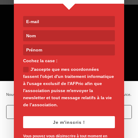
Contact
9, rue de Nemours 75011 Paris
01 400 30 200
afpric@afpric.org
www.polyarthrite.org
Cochez la case :
J'accepte que mes coordonnées
fassent l'objet d'un traitement informatique
à l'usage exclusif de l'AFPric afin que
l'association puisse m'envoyer la
Nous utilisons des cookies pour optimiser notre site web et notre service.
newsletter et tout message relatifs à la vie
de l’association.
Accepter les cookies
Je m'inscris !
Mentions légales
Vie privée
Refuser
Politique de cookies
Vous pouvez vous désinscrire à tout moment en