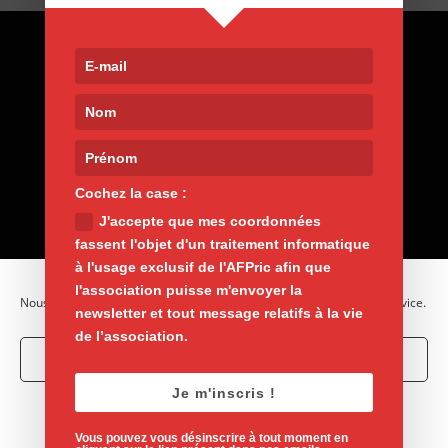
Contact
9, rue de Nemours 75011 Paris
01 400 30 200
afpric@afpric.org
www.polyarthrite.org
Cochez la case :
J'accepte que mes coordonnées
fassent l'objet d'un traitement informatique
à l'usage exclusif de l'AFPric afin que
l'association puisse m'envoyer la
Nous utilisons des cookies pour optimiser notre site web et notre service.
newsletter et tout message relatifs à la vie
de l’association.
Accepter les cookies
Je m'inscris !
Mentions légales
Vie privée
Refuser
Politique de cookies
Vous pouvez vous désinscrire à tout moment en