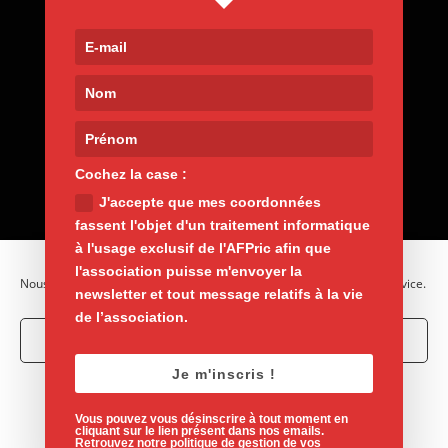
Contact
9, rue de Nemours 75011 Paris
01 400 30 200
afpric@afpric.org
www.polyarthrite.org
Cochez la case :
J'accepte que mes coordonnées
fassent l'objet d'un traitement informatique
à l'usage exclusif de l'AFPric afin que
l'association puisse m'envoyer la
Nous utilisons des cookies pour optimiser notre site web et notre service.
newsletter et tout message relatifs à la vie
de l’association.
Accepter les cookies
Je m'inscris !
Mentions légales
Vie privée
Refuser
Politique de cookies
Vous pouvez vous désinscrire à tout moment en
Voir les préférences
cliquant sur le lien présent dans nos emails.
Retrouvez notre politique de gestion de vos