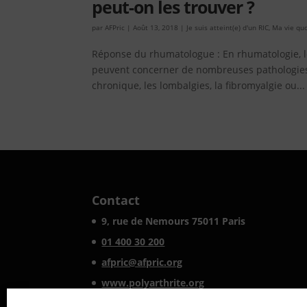
peut-on les trouver ?
par
AFPric
|
Août 13, 2018
|
Je suis atteint(e) d'un RIC
,
Ma vie qu
Réponse du rhumatologue : En rhumatologie, l
peuvent concerner de nombreuses pathologies : 
chronique, les lombalgies, la fibromyalgie ou...
Contact
9, rue de Nemours 75011 Paris
01 400 30 200
afpric@afpric.org
www.polyarthrite.org