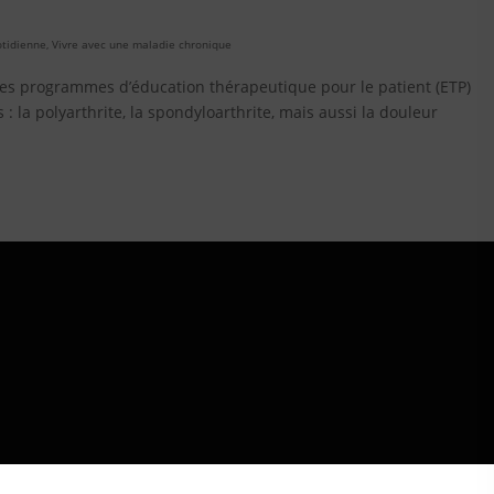
otidienne
,
Vivre avec une maladie chronique
es programmes d’éducation thérapeutique pour le patient (ETP)
la polyarthrite, la spondyloarthrite, mais aussi la douleur