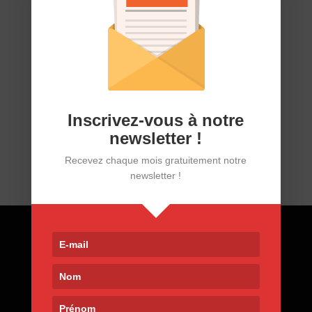
Biothérapies et intolérances ou allergies
30/04/26
Inscrivez-vous à notre
newsletter !
Recevez chaque mois gratuitement notre
newsletter !
Contact
9, rue de Nemours 75011 Paris
01 400 30 200
afpric@afpric.org