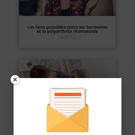
Les liens possibles entre les hormones
et la polyarthrite rhumatoïde
28/01/22
Un site d’information dédié aux
personnes âgées