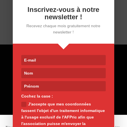
27/10/21
Inscrivez-vous à notre
newsletter !
Recevez chaque mois gratuitement notre
newsletter !
Contact
9, rue de Nemours 75011 Paris
01 400 30 200
afpric@afpric.org
www.polyarthrite.org
Cochez la case :
J'accepte que mes coordonnées
fassent l'objet d'un traitement informatique
à l'usage exclusif de l'AFPric afin que
l'association puisse m'envoyer la