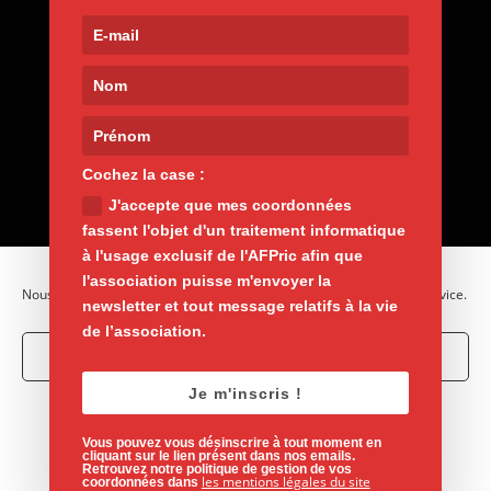
Contact
9, rue de Nemours 75011 Paris
01 400 30 200
afpric@afpric.org
www.polyarthrite.org
Cochez la case :
J'accepte que mes coordonnées
fassent l'objet d'un traitement informatique
à l'usage exclusif de l'AFPric afin que
l'association puisse m'envoyer la
Nous utilisons des cookies pour optimiser notre site web et notre service.
newsletter et tout message relatifs à la vie
de l’association.
Accepter les cookies
Je m'inscris !
Mentions légales
Vie privée
Refuser
Politique de cookies
Vous pouvez vous désinscrire à tout moment en
Voir les préférences
cliquant sur le lien présent dans nos emails.
Retrouvez notre politique de gestion de vos
Un site de l'
Association Française des Polyarthritiques
les mentions légales du site
coordonnées dans