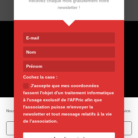
Recevez chaque mois gratuitement notre
newsletter !
Contact
9, rue de Nemours 75011 Paris
01 400 30 200
afpric@afpric.org
www.polyarthrite.org
Cochez la case :
J'accepte que mes coordonnées
fassent l'objet d'un traitement informatique
à l'usage exclusif de l'AFPric afin que
l'association puisse m'envoyer la
Nous utilisons des cookies pour optimiser notre site web et notre service.
newsletter et tout message relatifs à la vie
de l’association.
Accepter les cookies