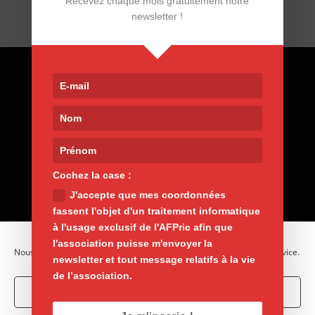
Recevez chaque mois gratuitement notre
newsletter !
Contact
9, rue de Nemours 75011 Paris
01 400 30 200
afpric@afpric.org
www.polyarthrite.org
Cochez la case :
J'accepte que mes coordonnées
fassent l'objet d'un traitement informatique
à l'usage exclusif de l'AFPric afin que
l'association puisse m'envoyer la
Nous utilisons des cookies pour optimiser notre site web et notre service.
newsletter et tout message relatifs à la vie
de l’association.
Accepter les cookies