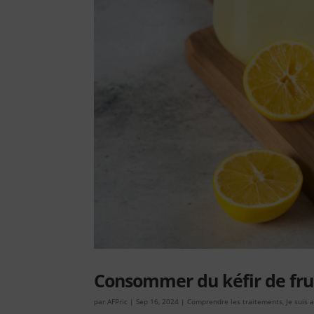
Consommer du kéfir de frui
par
AFPric
|
Sep 16, 2024
|
Comprendre les traitements
,
Je suis 