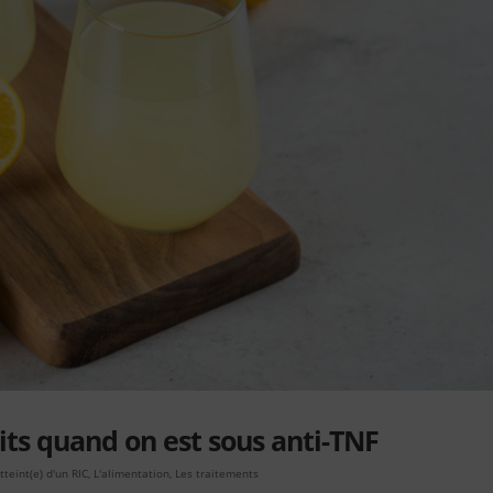
ts quand on est sous anti-TNF
atteint(e) d'un RIC
,
L'alimentation
,
Les traitements