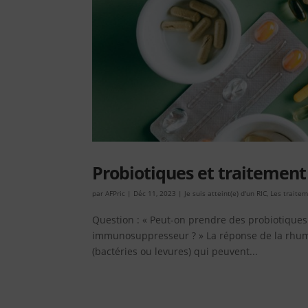
Probiotiques et traiteme
par
AFPric
|
Déc 11, 2023
|
Je suis atteint(e) d'un RIC
,
Les traite
Question : « Peut-on prendre des probiotiques (
immunosuppresseur ? » La réponse de la rhuma
(bactéries ou levures) qui peuvent...