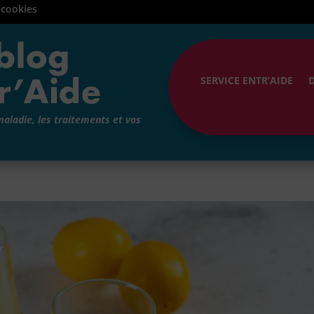
 cookies
SERVICE ENTR’AIDE
maladie, les traitements et vos