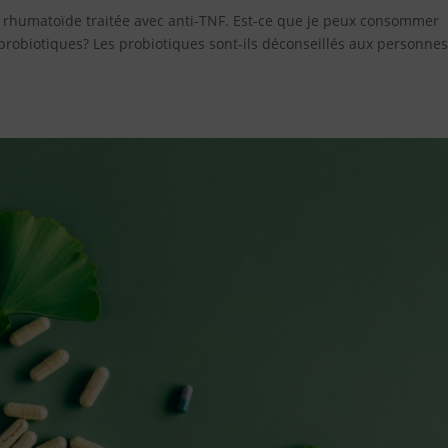
te rhumatoïde traitée avec anti-TNF. Est-ce que je peux consommer
s probiotiques? Les probiotiques sont-ils déconseillés aux personne