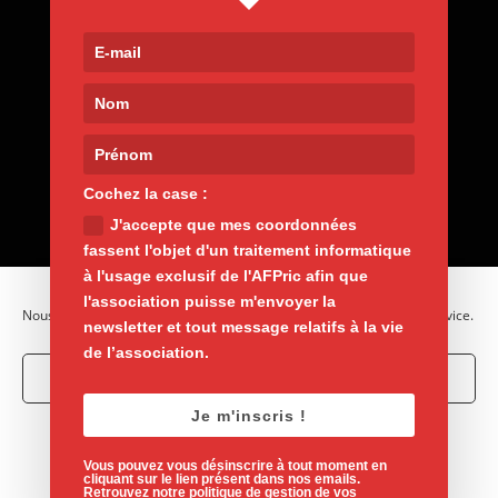
Contact
9, rue de Nemours 75011 Paris
01 400 30 200
afpric@afpric.org
www.polyarthrite.org
Cochez la case :
J'accepte que mes coordonnées
fassent l'objet d'un traitement informatique
à l'usage exclusif de l'AFPric afin que
l'association puisse m'envoyer la
Nous utilisons des cookies pour optimiser notre site web et notre service.
newsletter et tout message relatifs à la vie
de l’association.
Accepter les cookies
Je m'inscris !
Mentions légales
Vie privée
Refuser
Politique de cookies
Vous pouvez vous désinscrire à tout moment en
Voir les préférences
cliquant sur le lien présent dans nos emails.
Retrouvez notre politique de gestion de vos