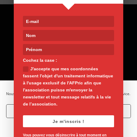
Contact
9, rue de Nemours 75011 Paris
01 400 30 200
afpric@afpric.org
www.polyarthrite.org
Cochez la case :
J'accepte que mes coordonnées
fassent l'objet d'un traitement informatique
à l'usage exclusif de l'AFPric afin que
l'association puisse m'envoyer la
Nous utilisons des cookies pour optimiser notre site web et notre service.
newsletter et tout message relatifs à la vie
de l’association.
Accepter les cookies
Mentions légales
Vie privée
Je m'inscris !
Refuser
Politique de cookies
Vous pouvez vous désinscrire à tout moment en