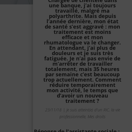
Chargée de clientèle dans
une banque, j’ai toujours
travaillé, malgré ma
polyarthrite. Mais depuis
l’année dernière, mon état
de santé s’est aggravé : mon
traitement est moins
efficace et mon
rhumatologue va le changer.
En attendant, j’ai plus de
douleurs et je suis très
fatiguée. Je n’ai pas envie de
m’arrêter de travailler
totalement, mais 35 heures
par semaine c’est beaucoup
trop actuellement. Comment
réduire temporairement
mon activité, le temps que
d’avoir un nouveau
traitement ?
23/11/18
|
Je suis atteint(e) d'un RIC
,
la vie
professionnelle
,
Mes droits
Réponse de l’assistante sociale :