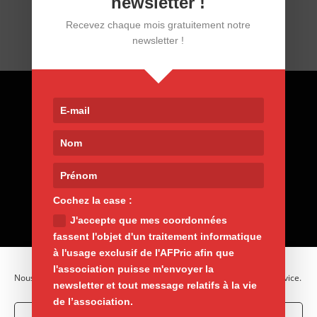
newsletter !
familial. Mais j’ai 54 ans, je travaille à temps...
Recevez chaque mois gratuitement notre
newsletter !
Contact
9, rue de Nemours 75011 Paris
01 400 30 200
afpric@afpric.org
www.polyarthrite.org
Cochez la case :
J'accepte que mes coordonnées
fassent l'objet d'un traitement informatique
à l'usage exclusif de l'AFPric afin que
l'association puisse m'envoyer la
Nous utilisons des cookies pour optimiser notre site web et notre service.
newsletter et tout message relatifs à la vie
de l’association.